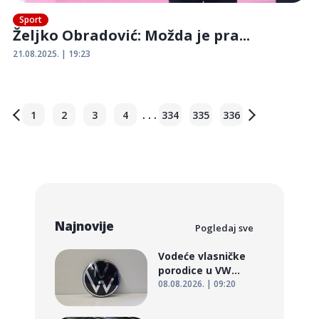
Sport
Željko Obradović: Možda je pra...
21.08.2025. | 19:23
. . .
1
2
3
4
334
335
336
Najnovije
Pogledaj sve
Vodeće vlasničke
porodice u VW...
08.08.2026. | 09:20