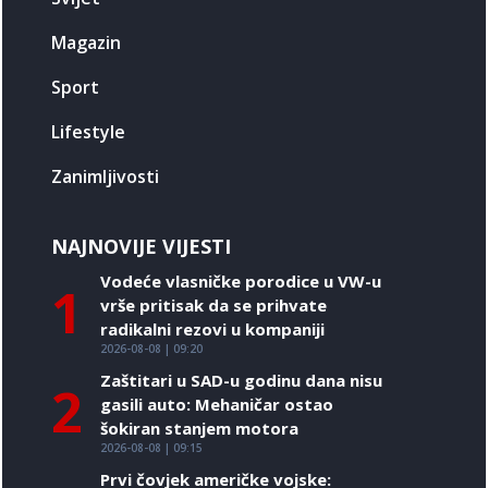
Magazin
Sport
Lifestyle
Zanimljivosti
NAJNOVIJE VIJESTI
Vodeće vlasničke porodice u VW-u
1
vrše pritisak da se prihvate
radikalni rezovi u kompaniji
2026-08-08 | 09:20
Zaštitari u SAD-u godinu dana nisu
2
gasili auto: Mehaničar ostao
šokiran stanjem motora
2026-08-08 | 09:15
Prvi čovjek američke vojske: