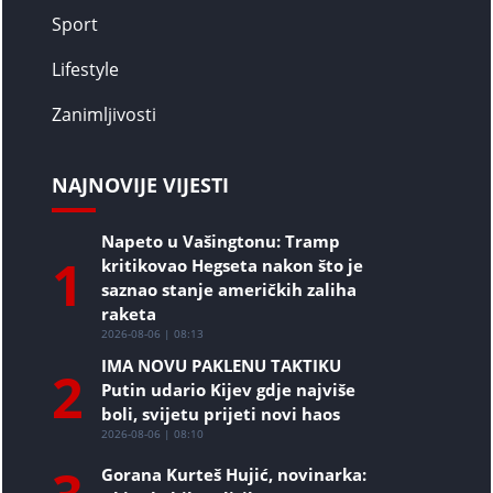
Sport
Lifestyle
Zanimljivosti
NAJNOVIJE VIJESTI
Napeto u Vašingtonu: Tramp
1
kritikovao Hegseta nakon što je
saznao stanje američkih zaliha
raketa
2026-08-06 | 08:13
IMA NOVU PAKLENU TAKTIKU
2
Putin udario Kijev gdje najviše
boli, svijetu prijeti novi haos
2026-08-06 | 08:10
Gorana Kurteš Hujić, novinarka: