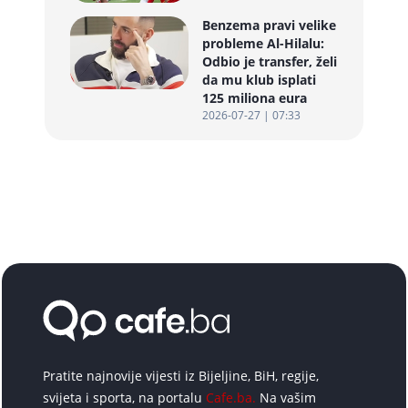
Benzema pravi velike
probleme Al-Hilalu:
Odbio je transfer, želi
da mu klub isplati
125 miliona eura
2026-07-27 | 07:33
Pratite najnovije vijesti iz Bijeljine, BiH, regije,
svijeta i sporta, na portalu
Cafe.ba.
Na vašim