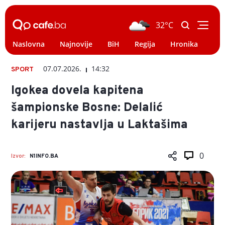
32°C
Naslovna
Najnovije
BiH
Regija
Hronika
Svi
07.07.2026.
14:32
SPORT
Igokea dovela kapitena
šampionske Bosne: Delalić
karijeru nastavlja u Laktašima
0
Izvor:
N1INFO.BA