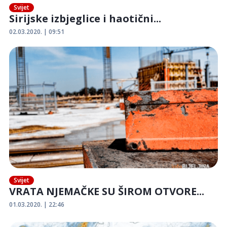
Svijet
Sirijske izbjeglice i haotični...
02.03.2020. | 09:51
Svijet
VRATA NJEMAČKE SU ŠIROM OTVORE...
01.03.2020. | 22:46