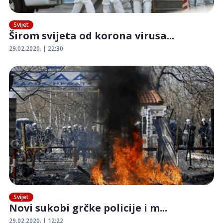
Svijet
Širom svijeta od korona virusa...
29.02.2020. | 22:30
Svijet
Novi sukobi grčke policije i m...
29.02.2020. | 12:22