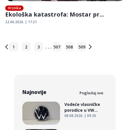
Hronika
Ekološka katastrofa: Mostar pr...
22.06.2026. | 17:21
. . .
1
2
3
507
508
509
Najnovije
Pogledaj sve
Vodeće vlasničke
porodice u VW...
08.08.2026. | 09:20