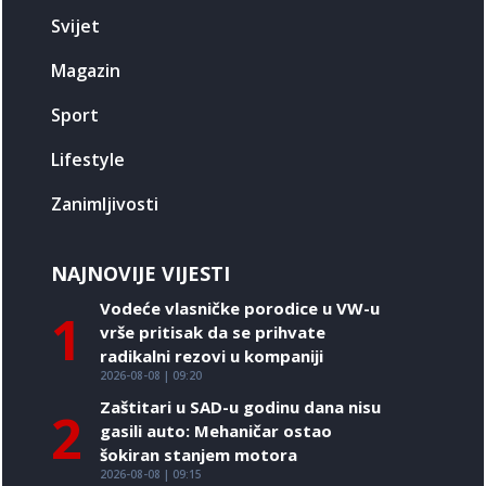
Svijet
Magazin
Sport
Lifestyle
Zanimljivosti
NAJNOVIJE VIJESTI
Vodeće vlasničke porodice u VW-u
1
vrše pritisak da se prihvate
radikalni rezovi u kompaniji
2026-08-08 | 09:20
Zaštitari u SAD-u godinu dana nisu
2
gasili auto: Mehaničar ostao
šokiran stanjem motora
2026-08-08 | 09:15