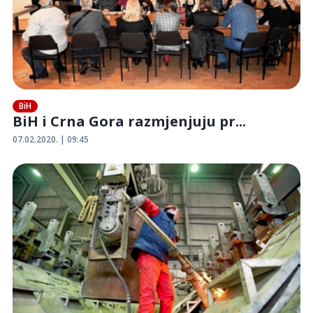
BiH
BiH i Crna Gora razmjenjuju pr...
07.02.2020. | 09:45