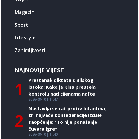
Magazin
Sport
Lifestyle
Zanimljivosti
NAJNOVIJE VIJESTI
Prestanak diktata s Bliskog
1
istoka: Kako je Kina preuzela
kontrolu nad cijenama nafte
2026-08-10 | 11:47
Nastavlja se rat protiv Infantina,
2
tri najveće konfederacije izdale
saopćenje: "To nije ponašanje
čuvara igre"
2026-08-10 | 11:40