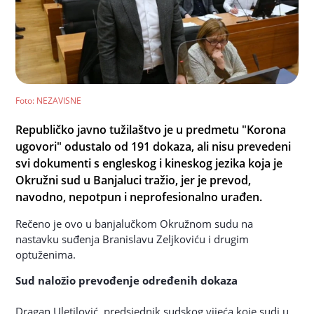
Foto
: NEZAVISNE
Republičko javno tužilaštvo je u predmetu "Korona
ugovori" odustalo od 191 dokaza, ali nisu prevedeni
svi dokumenti s engleskog i kineskog jezika koja je
Okružni sud u Banjaluci tražio, jer je prevod,
navodno, nepotpun i neprofesionalno urađen.
Rečeno je ovo u banjalučkom Okružnom sudu na
nastavku suđenja Branislavu Zeljkoviću i drugim
optuženima.
Sud naložio prevođenje određenih dokaza
Dragan Uletilović, predsjednik sudskog vijeća koje sudi u