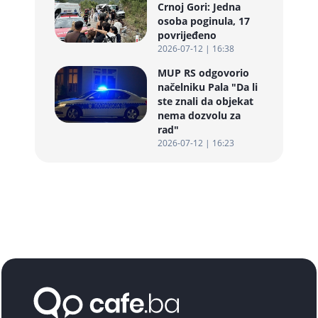
Crnoj Gori: Jedna
osoba poginula, 17
povrijeđeno
2026-07-12 | 16:38
MUP RS odgovorio
načelniku Pala "Da li
ste znali da objekat
nema dozvolu za
rad"
2026-07-12 | 16:23