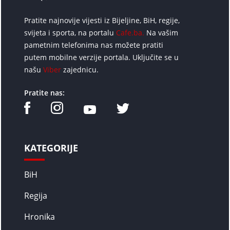
Pratite najnovije vijesti iz Bijeljine, BiH, regije,
svijeta i sporta, na portalu
Cafe.ba.
Na vašim
pametnim telefonima nas možete pratiti
putem mobilne verzije portala. Uključite se u
našu
Viber
zajednicu.
Pratite nas:
KATEGORIJE
BiH
Regija
Hronika