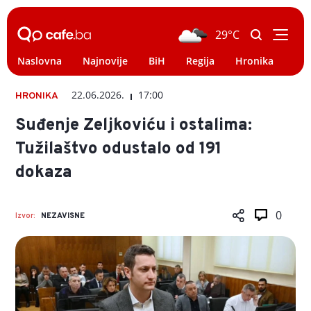
29°C
Naslovna
Najnovije
BiH
Regija
Hronika
Svi
22.06.2026.
17:00
HRONIKA
Suđenje Zeljkoviću i ostalima:
Tužilaštvo odustalo od 191
dokaza
0
Izvor:
NEZAVISNE