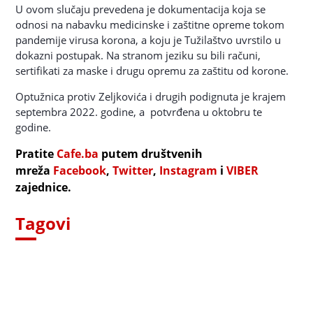
U ovom slučaju prevedena je dokumentacija koja se
odnosi na nabavku medicinske i zaštitne opreme tokom
pandemije virusa korona, a koju je Tužilaštvo uvrstilo u
dokazni postupak. Na stranom jeziku su bili računi,
sertifikati za maske i drugu opremu za zaštitu od korone.
Optužnica protiv Zeljkovića i drugih podignuta je krajem
septembra 2022. godine, a potvrđena u oktobru te
godine.
Pratite
Cafe.ba
putem društvenih
mreža
Facebook
,
Twitter
,
Instagram
i
VIBER
zajednice.
Tagovi