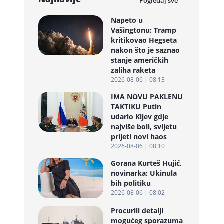
Pogledaj sve
Napeto u
Vašingtonu: Tramp
kritikovao Hegseta
nakon što je saznao
stanje američkih
zaliha raketa
2026-08-06 | 08:13
IMA NOVU PAKLENU
TAKTIKU Putin
udario Kijev gdje
najviše boli, svijetu
prijeti novi haos
2026-08-06 | 08:10
Gorana Kurteš Hujić,
novinarka: Ukinula
bih politiku
2026-08-06 | 08:02
Procurili detalji
mogućeg sporazuma