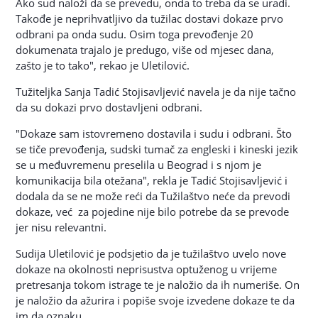
Ako sud naloži da se prevedu, onda to treba da se uradi.
Takođe je neprihvatljivo da tužilac dostavi dokaze prvo
odbrani pa onda sudu. Osim toga prevođenje 20
dokumenata trajalo je predugo, više od mjesec dana,
zašto je to tako", rekao je Uletilović.
Tužiteljka Sanja Tadić Stojisavljević navela je da nije tačno
da su dokazi prvo dostavljeni odbrani.
"Dokaze sam istovremeno dostavila i sudu i odbrani. Što
se tiče prevođenja, sudski tumač za engleski i kineski jezik
se u međuvremenu preselila u Beograd i s njom je
komunikacija bila otežana", rekla je Tadić Stojisavljević i
dodala da se ne može reći da Tužilaštvo neće da prevodi
dokaze, već za pojedine nije bilo potrebe da se prevode
jer nisu relevantni.
Sudija Uletilović je podsjetio da je tužilaštvo uvelo nove
dokaze na okolnosti neprisustva optuženog u vrijeme
pretresanja tokom istrage te je naložio da ih numeriše. On
je naložio da ažurira i popiše svoje izvedene dokaze te da
im da oznaku.