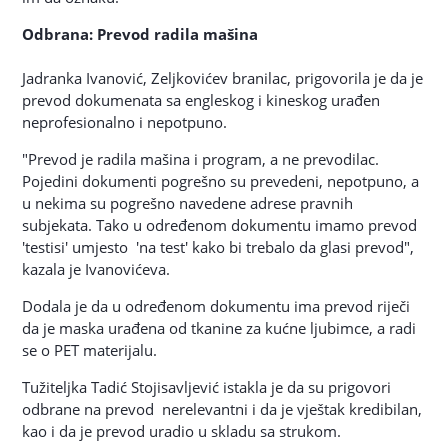
Odbrana: Prevod radila mašina
Jadranka Ivanović, Zeljkovićev branilac, prigovorila je da je
prevod dokumenata sa engleskog i kineskog urađen
neprofesionalno i nepotpuno.
"Prevod je radila mašina i program, a ne prevodilac.
Pojedini dokumenti pogrešno su prevedeni, nepotpuno, a
u nekima su pogrešno navedene adrese pravnih
subjekata. Tako u određenom dokumentu imamo prevod
'testisi' umjesto 'na test' kako bi trebalo da glasi prevod",
kazala je Ivanovićeva.
Dodala je da u određenom dokumentu ima prevod riječi
da je maska urađena od tkanine za kućne ljubimce, a radi
se o PET materijalu.
Tužiteljka Tadić Stojisavljević istakla je da su prigovori
odbrane na prevod nerelevantni i da je vještak kredibilan,
kao i da je prevod uradio u skladu sa strukom.