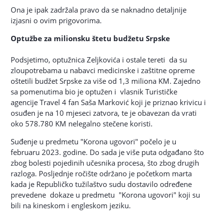
Ona je ipak zadržala pravo da se naknadno detaljnije
izjasni o ovim prigovorima.
Optužbe za milionsku štetu budžetu Srpske
Podsjetimo, optužnica Zeljkovića i ostale tereti da su
zloupotrebama u nabavci medicinske i zaštitne opreme
oštetili budžet Srpske za više od 1,3 miliona KM. Zajedno
sa pomenutima bio je optužen i vlasnik Turističke
agencije Travel 4 fan Saša Marković koji je priznao krivicu i
osuđen je na 10 mjeseci zatvora, te je obavezan da vrati
oko 578.780 KM nelegalno stečene koristi.
Suđenje u predmetu "Korona ugovori" počelo je u
februaru 2023. godine. Do sada je više puta odgađano što
zbog bolesti pojedinih učesnika procesa, što zbog drugih
razloga. Posljednje ročište održano je početkom marta
kada je Republičko tužilaštvo sudu dostavilo određene
prevedene dokaze u predmetu "Korona ugovori" koji su
bili na kineskom i engleskom jeziku.