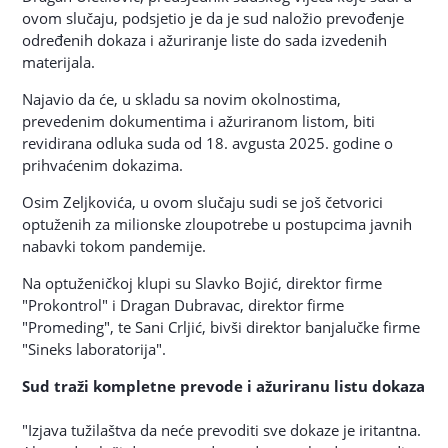
ovom slučaju, podsjetio je da je sud naložio prevođenje
određenih dokaza i ažuriranje liste do sada izvedenih
materijala.
Najavio da će, u skladu sa novim okolnostima,
prevedenim dokumentima i ažuriranom listom, biti
revidirana odluka suda od 18. avgusta 2025. godine o
prihvaćenim dokazima.
Osim Zeljkovića, u ovom slučaju sudi se još četvorici
optuženih za milionske zloupotrebe u postupcima javnih
nabavki tokom pandemije.
Na optuženičkoj klupi su Slavko Bojić, direktor firme
"Prokontrol" i Dragan Dubravac, direktor firme
"Promeding", te Sani Crljić, bivši direktor banjalučke firme
"Sineks laboratorija".
Sud traži kompletne prevode i ažuriranu listu dokaza
"Izjava tužilaštva da neće prevoditi sve dokaze je iritantna.