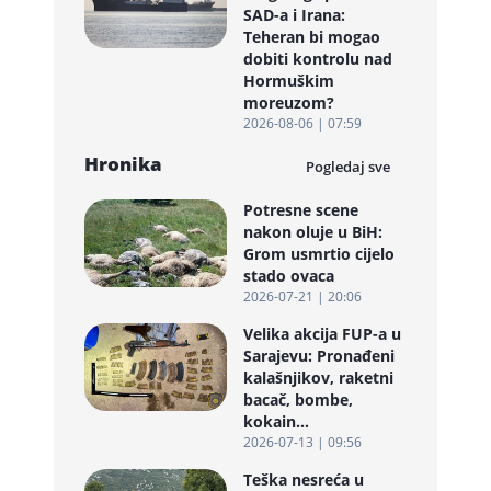
SAD-a i Irana:
Teheran bi mogao
dobiti kontrolu nad
Hormuškim
moreuzom?
2026-08-06 | 07:59
Hronika
Pogledaj sve
Potresne scene
nakon oluje u BiH:
Grom usmrtio cijelo
stado ovaca
2026-07-21 | 20:06
Velika akcija FUP-a u
Sarajevu: Pronađeni
kalašnjikov, raketni
bacač, bombe,
kokain...
2026-07-13 | 09:56
Teška nesreća u