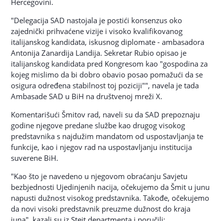
Hercegovini.
"Delegacija SAD nastojala je postići konsenzus oko
zajednički prihvaćene vizije i visoko kvalifikovanog
italijanskog kandidata, iskusnog diplomate - ambasadora
Antonija Zanardija Landija. Sekretar Rubio opisao je
italijanskog kandidata pred Kongresom kao "gospodina za
kojeg mislimo da bi dobro obavio posao pomažući da se
osigura određena stabilnost toj poziciji"", navela je tada
Ambasade SAD u BiH na društvenoj mreži X.
Komentarišući Šmitov rad, naveli su da SAD prepoznaju
godine njegove predane službe kao drugog visokog
predstavnika s najdužim mandatom od uspostavljanja te
funkcije, kao i njegov rad na uspostavljanju institucija
suverene BiH.
"Kao što je navedeno u njegovom obraćanju Savjetu
bezbjednosti Ujedinjenih nacija, očekujemo da Šmit u junu
napusti dužnost visokog predstavnika. Takođe, očekujemo
da novi visoki predstavnik preuzme dužnost do kraja
juna", kazali su iz Stejt departmenta i poručili: