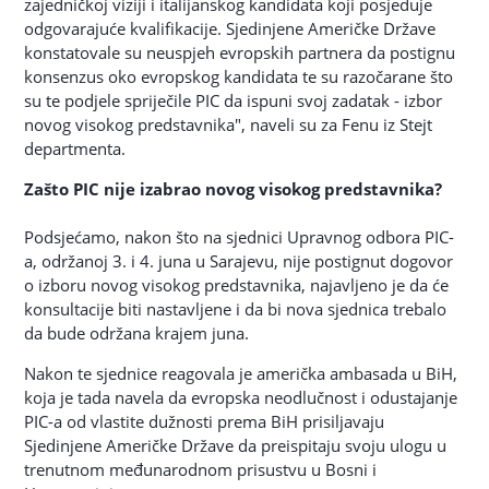
zajedničkoj viziji i italijanskog kandidata koji posjeduje
odgovarajuće kvalifikacije. Sjedinjene Američke Države
konstatovale su neuspjeh evropskih partnera da postignu
konsenzus oko evropskog kandidata te su razočarane što
su te podjele spriječile PIC da ispuni svoj zadatak - izbor
novog visokog predstavnika", naveli su za Fenu iz Stejt
departmenta.
Zašto PIC nije izabrao novog visokog predstavnika?
Podsjećamo, nakon što na sjednici Upravnog odbora PIC-
a, održanoj 3. i 4. juna u Sarajevu, nije postignut dogovor
o izboru novog visokog predstavnika, najavljeno je da će
konsultacije biti nastavljene i da bi nova sjednica trebalo
da bude održana krajem juna.
Nakon te sjednice reagovala je američka ambasada u BiH,
koja je tada navela da evropska neodlučnost i odustajanje
PIC-a od vlastite dužnosti prema BiH prisiljavaju
Sjedinjene Američke Države da preispitaju svoju ulogu u
trenutnom međunarodnom prisustvu u Bosni i