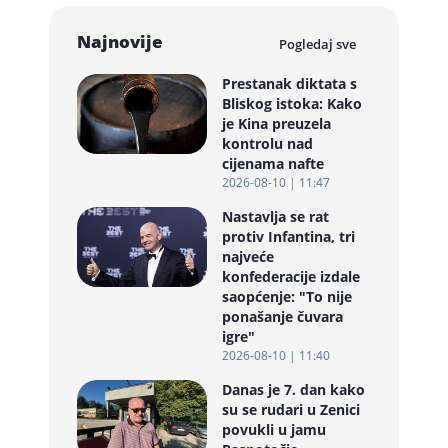
Najnovije
Pogledaj sve
Prestanak diktata s
Bliskog istoka: Kako
je Kina preuzela
kontrolu nad
cijenama nafte
2026-08-10 | 11:47
Nastavlja se rat
protiv Infantina, tri
najveće
konfederacije izdale
saopćenje: "To nije
ponašanje čuvara
igre"
2026-08-10 | 11:40
Danas je 7. dan kako
su se rudari u Zenici
povukli u jamu