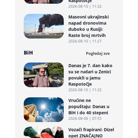
Raspotočje
2026-08-10 | 11:32
Masovni ukrajinski
napad dronovima
duboko u Rusiji:
Raste broj mrtvih
2026-08-10 | 11:27
BiH
Pogledaj sve
Danas je 7. dan kako
su se rudari u Zenici
povukli u jamu
Raspotočje
2026-08-10 | 11:32
Vrućine ne
popuštaju: Danas u
BiH i do 40 stepeni
2026-08-06 | 07:55
Vozači frapirani: Dizel
opet ZNAČAJNO