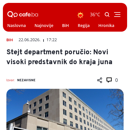
36°C
Naslovna
Najnovije
BiH
Regija
Hronika
Svi
22.06.2026.
17:22
BIH
Stejt department poručio: Novi
visoki predstavnik do kraja juna
0
Izvor:
NEZAVISNE