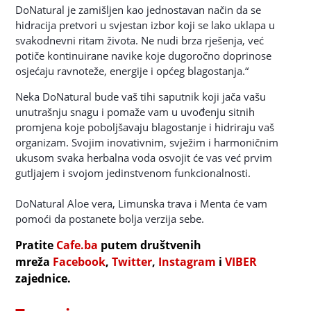
DoNatural je zamišljen kao jednostavan način da se
hidracija pretvori u svjestan izbor koji se lako uklapa u
svakodnevni ritam života. Ne nudi brza rješenja, već
potiče kontinuirane navike koje dugoročno doprinose
osjećaju ravnoteže, energije i općeg blagostanja.“
Neka DoNatural bude vaš tihi saputnik koji jača vašu
unutrašnju snagu i pomaže vam u uvođenju sitnih
promjena koje poboljšavaju blagostanje i hidriraju vaš
organizam. Svojim inovativnim, svježim i harmoničnim
ukusom svaka herbalna voda osvojit će vas već prvim
gutljajem i svojom jedinstvenom funkcionalnosti.
DoNatural Aloe vera, Limunska trava i Menta će vam
pomoći da postanete bolja verzija sebe.
Pratite
Cafe.ba
putem društvenih
mreža
Facebook
,
Twitter
,
Instagram
i
VIBER
zajednice.