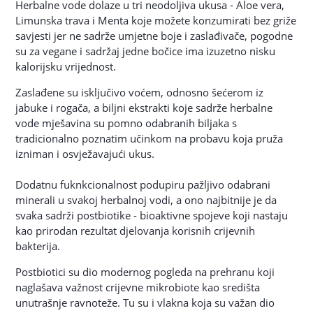
Herbalne vode dolaze u tri neodoljiva ukusa - Aloe vera,
Limunska trava i Menta koje možete konzumirati bez griže
savjesti jer ne sadrže umjetne boje i zaslađivače, pogodne
su za vegane i sadržaj jedne bočice ima izuzetno nisku
kalorijsku vrijednost.
Zaslađene su isključivo voćem, odnosno šećerom iz
jabuke i rogača, a biljni ekstrakti koje sadrže herbalne
vode mješavina su pomno odabranih biljaka s
tradicionalno poznatim učinkom na probavu koja pruža
izniman i osvježavajući ukus.
Dodatnu fuknkcionalnost podupiru pažljivo odabrani
minerali u svakoj herbalnoj vodi, a ono najbitnije je da
svaka sadrži postbiotike - bioaktivne spojeve koji nastaju
kao prirodan rezultat djelovanja korisnih crijevnih
bakterija.
Postbiotici su dio modernog pogleda na prehranu koji
naglašava važnost crijevne mikrobiote kao središta
unutrašnje ravnoteže. Tu su i vlakna koja su važan dio