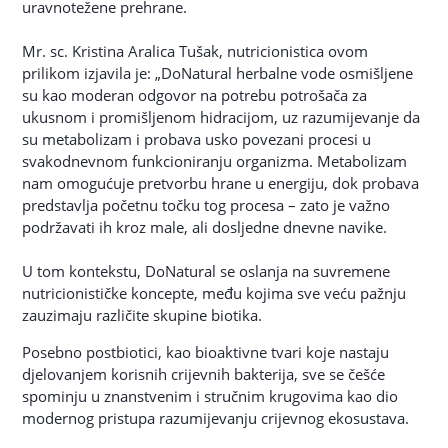
uravnotežene prehrane.
Mr. sc. Kristina Aralica Tušak, nutricionistica ovom
prilikom izjavila je: „DoNatural herbalne vode osmišljene
su kao moderan odgovor na potrebu potrošača za
ukusnom i promišljenom hidracijom, uz razumijevanje da
su metabolizam i probava usko povezani procesi u
svakodnevnom funkcioniranju organizma. Metabolizam
nam omogućuje pretvorbu hrane u energiju, dok probava
predstavlja početnu točku tog procesa – zato je važno
podržavati ih kroz male, ali dosljedne dnevne navike.
U tom kontekstu, DoNatural se oslanja na suvremene
nutricionističke koncepte, među kojima sve veću pažnju
zauzimaju različite skupine biotika.
Posebno postbiotici, kao bioaktivne tvari koje nastaju
djelovanjem korisnih crijevnih bakterija, sve se češće
spominju u znanstvenim i stručnim krugovima kao dio
modernog pristupa razumijevanju crijevnog ekosustava.