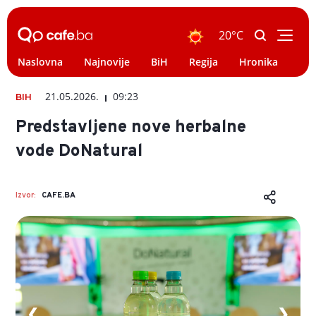
20°C
Naslovna
Najnovije
BiH
Regija
Hronika
Svi
21.05.2026.
09:23
BIH
Predstavljene nove herbalne
vode DoNatural
Izvor:
CAFE.BA
❮
❯