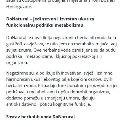
sada su dostupne na prodajnim mjestima širom Bosne i
Hercegovine.
DoNatural – jedinstven i izvrstan ukus za
funkcionalnu podršku metabolizmu
DoNatural je nova linija negaziranih herbalnih voda koja
gasi žeđ, osvježava, te uticajem na metabolizam jača tvoj
svijet iznutra. Ove herbalne vode osmišljene su da budu
podrška metabolizamu, ključnoj pokretačkoj sili
organizma.
Negazirane su, a odlikuje ih inovativan, svjež i iznimno
harmoničan ukus ljekovitog bilja koje čini osnovu ovih
herbalnih voda. Pripadaju funkcionalnim proizvodima jer
podržavaju metabolizam i opštu dobrobit organizma,
dodatno pomažu u smanjenju umora, djeluju
antioksidativno i potiču kognitivne funkcije.
Sastav herbalih voda DoNatural