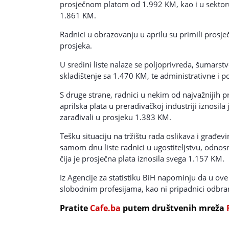
prosječnom platom od 1.992 KM, kao i u sektoru
1.861 KM.
Radnici u obrazovanju u aprilu su primili prosj
prosjeka.
U sredini liste nalaze se poljoprivreda, šumars
skladištenje sa 1.470 KM, te administrativne i 
S druge strane, radnici u nekim od najvažnijih 
aprilska plata u prerađivačkoj industriji iznosil
zarađivali u prosjeku 1.383 KM.
Tešku situaciju na tržištu rada oslikava i građ
samom dnu liste radnici u ugostiteljstvu, odnos
čija je prosječna plata iznosila svega 1.157 KM.
Iz Agencije za statistiku BiH napominju da u ove
slobodnim profesijama, kao ni pripadnici odbra
Pratite
Cafe.ba
putem društvenih mreža