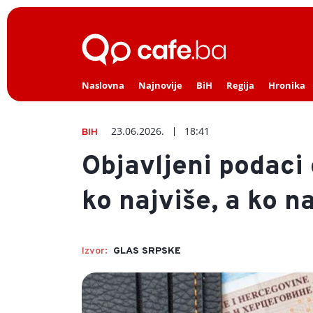
Naslovna
Najnovije
BiH
Regija
Hronika
23.06.2026.
18:41
BIH
Objavljeni podaci
ko najviše, a ko 
Izvor:
GLAS SRPSKE