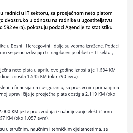
ju radnici u IT sektoru, sa prosječnom neto platom
ego dvostruko u odnosu na radnike u ugostiteljstvu
o 592 evra), pokazuju podaci Agencije za statistiku
like u Bosni i Hercegovini i dalje su veoma izražene. Podaci
 se jasno izdvajaju tri najplaćenije oblasti – IT sektor,
ječna neto plata u aprilu ove godine iznosila je 1.684 KM
odine iznosila 1.545 KM (oko 790 evra).
sleni u finansijama i osiguranju, sa prosječnim primanjima
vnoj upravi čija je prosječna plata dostigla 2.119 KM (oko
.000 KM jeste proizvodnja i snabdijevanje električnom
067 KM (oko 1.057 evra).
a su u stručnim, naučnim i tehničkim djelatnostima, sa