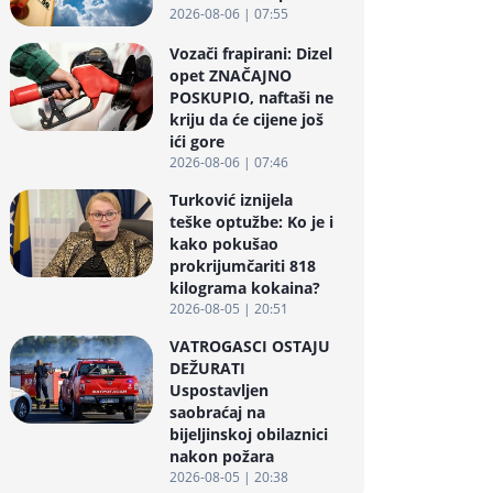
2026-08-06 | 07:55
Vozači frapirani: Dizel
opet ZNAČAJNO
POSKUPIO, naftaši ne
kriju da će cijene još
ići gore
2026-08-06 | 07:46
Turković iznijela
teške optužbe: Ko je i
kako pokušao
prokrijumčariti 818
kilograma kokaina?
2026-08-05 | 20:51
VATROGASCI OSTAJU
DEŽURATI
Uspostavljen
saobraćaj na
bijeljinskoj obilaznici
nakon požara
2026-08-05 | 20:38