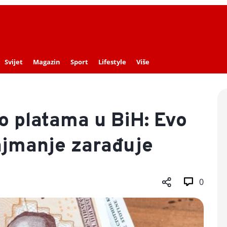
Svijet
Magazin
Sport
Lifestyle
Više
 o platama u BiH: Evo
najmanje zarađuje
0