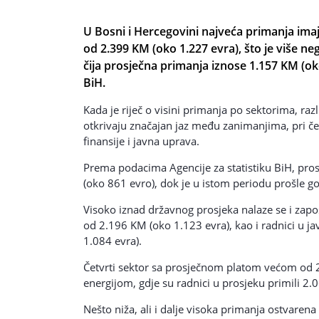
U Bosni i Hercegovini najveća primanja ima
od 2.399 KM (oko 1.227 evra), što je više n
čija prosječna primanja iznose 1.157 KM (ok
BiH.
Kada je riječ o visini primanja po sektorima, raz
otkrivaju značajan jaz među zanimanjima, pri čemu
finansije i javna uprava.
Prema podacima Agencije za statistiku BiH, pros
(oko 861 evro), dok je u istom periodu prošle g
Visoko iznad državnog prosjeka nalaze se i zapo
od 2.196 KM (oko 1.123 evra), kao i radnici u ja
1.084 evra).
Četvrti sektor sa prosječnom platom većom od 2
energijom, gdje su radnici u prosjeku primili 2.
Nešto niža, ali i dalje visoka primanja ostvaren