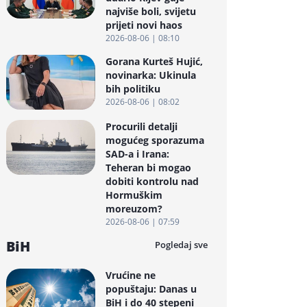
najviše boli, svijetu
prijeti novi haos
2026-08-06 | 08:10
Gorana Kurteš Hujić,
novinarka: Ukinula
bih politiku
2026-08-06 | 08:02
Procurili detalji
mogućeg sporazuma
SAD-a i Irana:
Teheran bi mogao
dobiti kontrolu nad
Hormuškim
moreuzom?
2026-08-06 | 07:59
BiH
Pogledaj sve
Vrućine ne
popuštaju: Danas u
BiH i do 40 stepeni