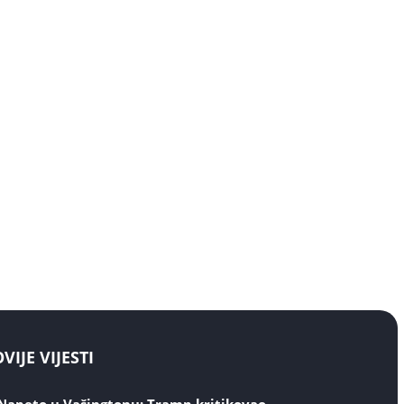
IJE VIJESTI
Napeto u Vašingtonu: Tramp kritikovao