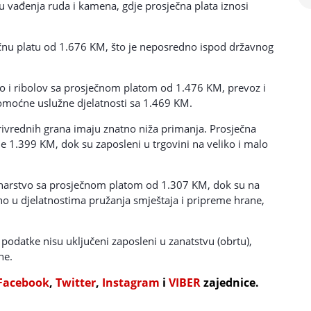
 vađenja ruda i kamena, gdje prosječna plata iznosi
ečnu platu od 1.676 KM, što je neposredno ispod državnog
tvo i ribolov sa prosječnom platom od 1.476 KM, prevoz i
pomoćne uslužne djelatnosti sa 1.469 KM.
privrednih grana imaju znatno niža primanja. Prosječna
a je 1.399 KM, dok su zaposleni u trgovini na veliko i malo
evinarstvo sa prosječnom platom od 1.307 KM, dok su na
no u djelatnostima pružanja smještaja i pripreme hrane,
 podatke nisu uključeni zaposleni u zanatstvu (obrtu),
ne.
Facebook
,
Twitter
,
Instagram
i
VIBER
zajednice.