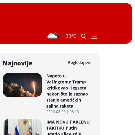
30°C
Najnovije
Pogledaj sve
Napeto u
Vašingtonu: Tramp
kritikovao Hegseta
nakon što je saznao
stanje američkih
zaliha raketa
2026-08-06 | 08:13
IMA NOVU PAKLENU
TAKTIKU Putin
udario Kijev gdje