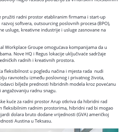
pružiti radni prostor etabliranim firmama i start-up
 i razvoj softvera, outsourcing poslovnih procesa (BPO),
alne usluge, kreativne industrije i usluge zasnovane na
tional Workplace Groupe omogućava kompanijama da u
bama. Nove HQ i Regus lokacije uključivaće sadržaje
jedničkih radnih i kreativnih prostora.
a fleksibilnost u pogledu načina i mjesta rada nudi
olju ravnotežu između poslovnog i privatnog života,
oslodavci bilježe prednosti hibridnih modela kroz povećanu
 i angažovaniju radnu snagu.
ke kuće za radni prostor Arup otkriva da hibridni rad
fleksibilnim radnim prostorima, hibridni rad bi mogao
ijardi dolara bruto dodane vrijednosti (GVA) američkoj
ednosti Austina u Teksasu.