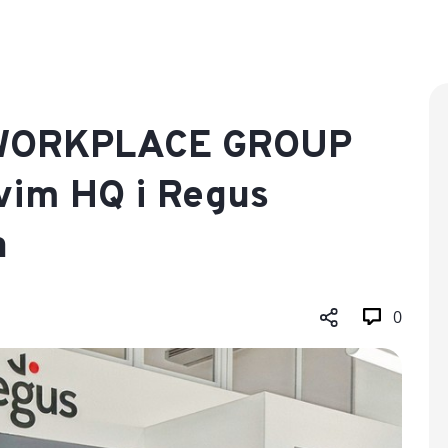
WORKPLACE GROUP
rvim HQ i Regus
a
0