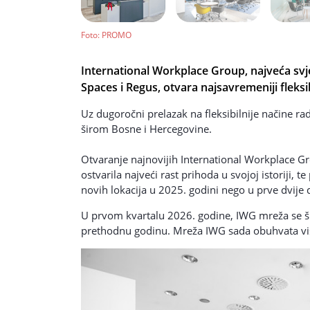
Foto
: PROMO
International Workplace Group, najveća svj
Spaces i Regus, otvara najsavremeniji fleksi
Uz dugoročni prelazak na fleksibilnije načine ra
širom Bosne i Hercegovine.
Otvaranje najnovijih International Workplace Gr
ostvarila najveći rast prihoda u svojoj istoriji, t
novih lokacija u 2025. godini nego u prve dvije 
U prvom kvartalu 2026. godine, IWG mreža se 
prethodnu godinu. Mreža IWG sada obuhvata viš