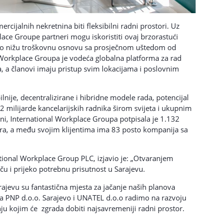
cijalnih nekretnina biti fleksibilni radni prostori. Uz
lace Groupe partneri mogu iskoristiti ovaj brzorastući
tno nižu troškovnu osnovu sa prosječnom uštedom od
 Workplace Groupa je vodeća globalna platforma za rad
ja, a članovi imaju pristup svim lokacijama i poslovnim
lnije, decentralizirane i hibridne modele rada, potencijal
1,2 milijarde kancelarijskih radnika širom svijeta i ukupnim
ini, International Workplace Groupa potpisala je 1.132
ora, a među svojim klijentima ima 83 posto kompanija sa
ational Workplace Group PLC, izjavio je: „Otvaranjem
u i prijeko potrebnu prisutnost u Sarajevu.
rajevu su fantastična mjesta za jačanje naših planova
sa PNP d.o.o. Sarajevo i UNATEL d.o.o radimo na razvoju
u kojim će zgrada dobiti najsavremeniji radni prostor.