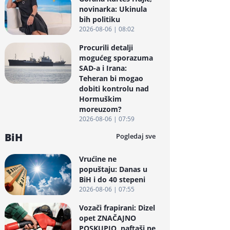
novinarka: Ukinula
bih politiku
2026-08-06 | 08:02
Procurili detalji
mogućeg sporazuma
SAD-a i Irana:
Teheran bi mogao
dobiti kontrolu nad
Hormuškim
moreuzom?
2026-08-06 | 07:59
BiH
Pogledaj sve
Vrućine ne
popuštaju: Danas u
BiH i do 40 stepeni
2026-08-06 | 07:55
Vozači frapirani: Dizel
opet ZNAČAJNO
POSKUPIO, naftaši ne