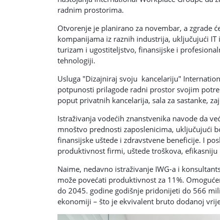
radnim prostorima.
Otvorenje je planirano za novembar, a zgrade će 
kompanijama iz raznih industrija, uključujući IT
turizam i ugostiteljstvo, finansijske i profesion
tehnologiji.
Usluga "Dizajniraj svoju kancelariju" Interna
potpunosti prilagode radni prostor svojim potre
poput privatnih kancelarija, sala za sastanke, za
Istraživanja vodećih znanstvenika navode da već
mnoštvo prednosti zaposlenicima, uključujući b
finansijske uštede i zdravstvene beneficije. I p
produktivnost firmi, uštede troškova, efikasniju
Naime, nedavno istraživanje IWG-a i konsultants
može povećati produktivnost za 11%. Omogućen 
do 2045. godine godišnje pridonijeti do 566 mil
ekonomiji – što je ekvivalent bruto dodanoj vrij