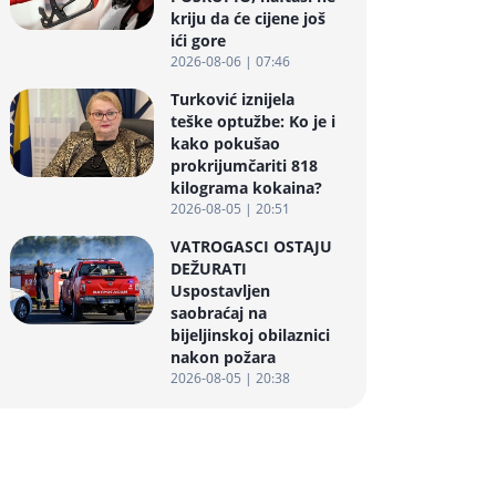
kriju da će cijene još
ići gore
2026-08-06 | 07:46
Turković iznijela
teške optužbe: Ko je i
kako pokušao
prokrijumčariti 818
kilograma kokaina?
2026-08-05 | 20:51
VATROGASCI OSTAJU
DEŽURATI
Uspostavljen
saobraćaj na
bijeljinskoj obilaznici
nakon požara
2026-08-05 | 20:38