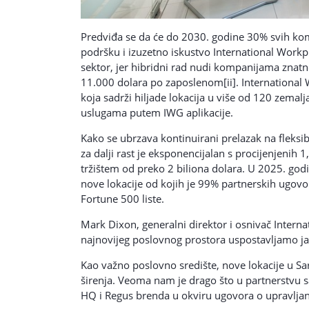
Predviđa se da će do 2030. godine 30% svih komer
podršku i izuzetno iskustvo International Workp
sektor, jer hibridni rad nudi kompanijama zna
11.000 dolara po zaposlenom[ii]. International
koja sadrži hiljade lokacija u više od 120 zemal
uslugama putem IWG aplikacije.
Kako se ubrzava kontinuirani prelazak na fleksibi
za dalji rast je eksponencijalan s procijenjenih 
tržištem od preko 2 biliona dolara. U 2025. god
nove lokacije od kojih je 99% partnerskih ugov
Fortune 500 liste.
Mark Dixon, generalni direktor i osnivač Intern
najnovijeg poslovnog prostora uspostavljamo jač
Kao važno poslovno središte, nove lokacije u Sa
širenja. Veoma nam je drago što u partnerstvu 
HQ i Regus brenda u okviru ugovora o upravljanj