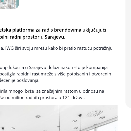
etska platforma za rad s brendovima uključujući
bilni radni prostor u Sarajevu.
da, IWG širi svoju mrežu kako bi pratio rastuću potražnju
oup lokacija u Sarajevu dolazi nakon što je kompanija
e postigla rapidni rast mreže s više potpisanih i otvorenih
decenije poslovanja.
širila mnogo brže sa značajnim rastom u odnosu na
e od milion radnih prostora u 121 državi.