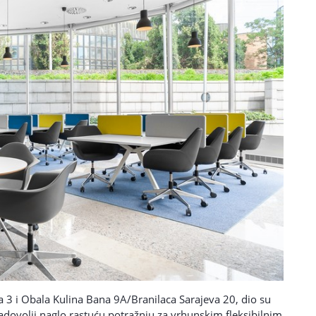
 3 i Obala Kulina Bana 9A/Branilaca Sarajeva 20, dio su
dovolji naglo rastuću potražnju za vrhunskim fleksibilnim